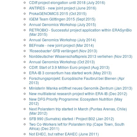
CDiff project elongation until 2018 (July 2016)
ANTIRES - new joint project (June 2016)
ProkaGENOMICS 2015 (Oct 2015)
iGEM Team Göttingen 2015 (Sept 2015)
Annual Genomics Workshop (July 2015)
RETROBIO - Successful project application within ERASynBio
(Mar 2015)
Annual Genomics Workshop (July 2014)
BEFmate - new joint project (Mar 2014)
'
Roseobacter
'-SFB verlängert (Nov 2013)
Norddeutscher Wissenschaftspreis 2013 verliehen (Nov 2013)
Annual Genomics Workshop (Oct 2013)
CDiff: Start of 3.9 Million Euro project (Aug 2013)
ERA-IB 3 consortium has started work (May 2013)
Forschungsprojekt: Europäische Faulbrut bei Bienen (Apr
2013)
Ministerin Wanka eröffnet neues Genomik-Zentrum (Jan 2013)
New multilateral research project within ERA-IB (Dec 2012)
New DFG Priority Programme: Ecosystem Nutrition (May
2012)
Next Polarstern trip started in March (Puntas Arenas, Chile)
(Mar 2012)
SFB 990 (Sumatra) started / Project B02 (Jan 2012)
Two Co-Workers left for Polarstern trip (Cape Town, South
Africa) (Dec 2011)
Not EHEC, but rather EAHEC (June 2011)