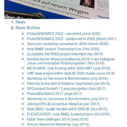
News
News Archive
ProkaGENOMICS 2022 - cancelled (June 2022)
ProkaGENOMICS 2020 - postponed to 2022 (March 2021)
Genomics workshop canceled for 2020 (March 2020)
New BMBF project: ThermoSynCon (Feb 2020)
Successful ANTIRES project extended (Apr 2019)
Norddeutscher Wissenschaftspreis 2018 in der Kategorie
„neue und innovative Forschungsidee“ (Nov 2018)
META-MINE: new funding within ERA-MBT (July 2018)
UfIB: New project within NatLifE 2020 cluster (June 2018)
Workshop on Genomics & Bioinformatics (July 2018)
Field trip to the atoll of Aldabra, Seychelles (Jan 2018)
DFG project SoHaPi / 3 year elongation (Nov 2017)
ProkaGENOMICS 2017 (Sept 2017)
Workshop on Genomics & Bioinformatics (July 2017)
Joining ERA-IB consortium MetaCat (Jan 2017)
New OBAC cluster funded within ERA-IB (Nov 2016)
FLEXIZUCKER - new BMEL funded project (Oct 2016)
iGEM Team Göttingen 2016 (Sept 2016)
Annual Genomics Workshop (July 2016)